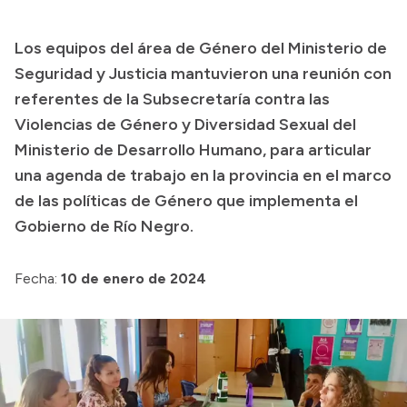
Transparencia
Los equipos del área de Género del Ministerio de
Presupuesto
Seguridad y Justicia mantuvieron una reunión con
Boletín Oficial
referentes de la Subsecretaría contra las
Violencias de Género y Diversidad Sexual del
Compras y licitaciones
Ministerio de Desarrollo Humano, para articular
Consulta de expedientes
una agenda de trabajo en la provincia en el marco
Consulta de pago a proveedores
de las políticas de Género que implementa el
Convocatorias
Gobierno de Río Negro.
Intranet
Login
Fecha:
10 de enero de 2024