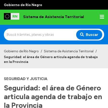
Gobierno de Río Negro
Sistema de Asistencia Territorial
Buscar
Inicio
Gobierno de Río Negro
/
Sistema de Asistencia Territorial
/
Seguridad: el área de Género articula agenda de trabajo
Institucional
en la Provincia
Misión
SEGURIDAD Y JUSTICIA
Autoridades
Seguridad: el área de Género
Delegaciones
articula agenda de trabajo en
Normativa
la Provincia